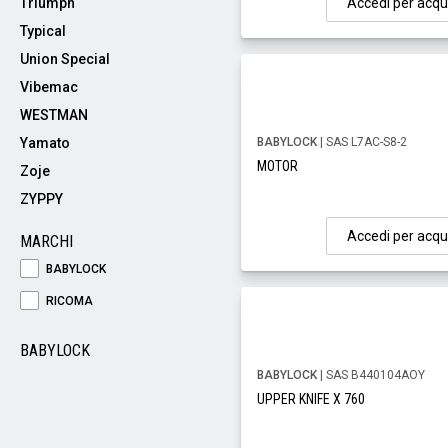
Triumph
Accedi per acqu
Typical
Union Special
Vibemac
WESTMAN
Yamato
BABYLOCK
| SAS L7AC-S8-2
MOTOR
Zoje
ZYPPY
Accedi per acqu
MARCHI
BABYLOCK
RICOMA
BABYLOCK
BABYLOCK
| SAS B440104AOY
UPPER KNIFE X 760