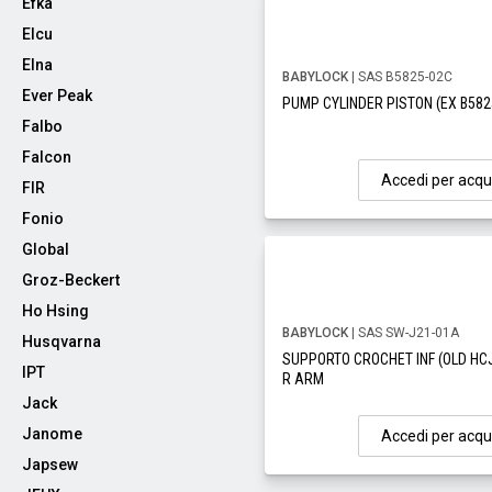
Efka
Elcu
Elna
BABYLOCK
| SAS B5825-02C
Ever Peak
PUMP CYLINDER PISTON (EX B582
Falbo
Falcon
Accedi per acqu
FIR
Fonio
Global
Groz-Beckert
Ho Hsing
BABYLOCK
| SAS SW-J21-01A
Husqvarna
SUPPORTO CROCHET INF (OLD HC
IPT
R ARM
Jack
Janome
Accedi per acqu
Japsew