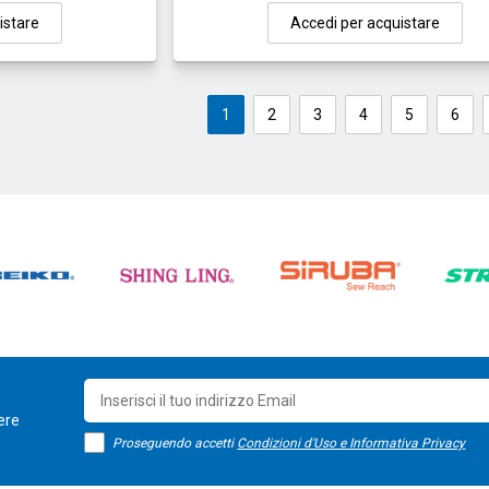
istare
Accedi per acquistare
1
2
3
4
5
6
sere
Proseguendo accetti
Condizioni d'Uso e Informativa Privacy