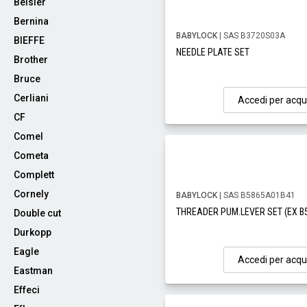
Beisler
Bernina
BABYLOCK
| SAS B3720S03A
BIEFFE
NEEDLE PLATE SET
Brother
Bruce
Cerliani
Accedi per acqu
CF
Comel
Cometa
Complett
Cornely
BABYLOCK
| SAS B5865A01B41
THREADER PUM.LEVER SET (EX B
Double cut
Durkopp
Eagle
Accedi per acqu
Eastman
Effeci