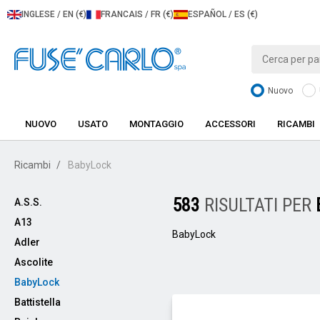
INGLESE / EN (€)
FRANCAIS / FR (€)
ESPAÑOL / ES (€)
Nuovo
NUOVO
USATO
MONTAGGIO
ACCESSORI
RICAMBI
Ricambi
BabyLock
583
RISULTATI PER
A.S.S.
A13
BabyLock
Adler
Ascolite
BabyLock
Battistella