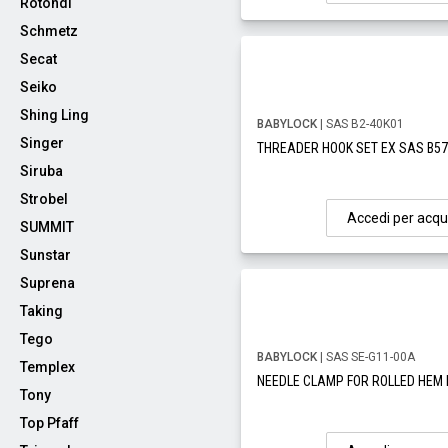
Rotondi
Schmetz
Secat
Seiko
Shing Ling
BABYLOCK
| SAS B2-40K01
Singer
THREADER HOOK SET EX SAS B5
Siruba
Strobel
Accedi per acqu
SUMMIT
Sunstar
Suprena
Taking
Tego
BABYLOCK
| SAS SE-G11-00A
Templex
NEEDLE CLAMP FOR ROLLED HEM
Tony
Top Pfaff