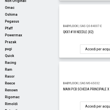
Non Originali
Omac
Oshima
Pegasus
BABYLOCK
| SAS Q0-84007-E
Pfaff
QKX1#18 NEEDLE (X2)
Powermax
Prazak
pugi
Accedi per acqu
Quick
Racing
Ram
Rasor
Reece
BABYLOCK
| SAS M0-65032
MAIN PCB SCHEDA PRINCIPALE X 
Renown
Rigomac
Rimoldi
Accedi per acqu