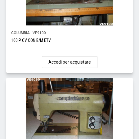
COLUMBIA
| VE9100
100 P CV CON B/M ETV
Accedi per acquistare