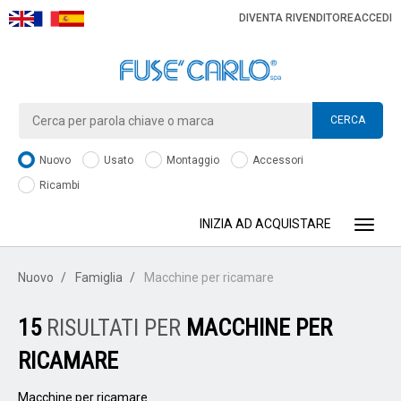
DIVENTA RIVENDITORE
ACCEDI
CERCA
Nuovo
Usato
Montaggio
Accessori
Ricambi
INIZIA AD ACQUISTARE
Toggle
Nuovo
Famiglia
Macchine per ricamare
15
RISULTATI PER
MACCHINE PER
RICAMARE
Macchine per ricamare