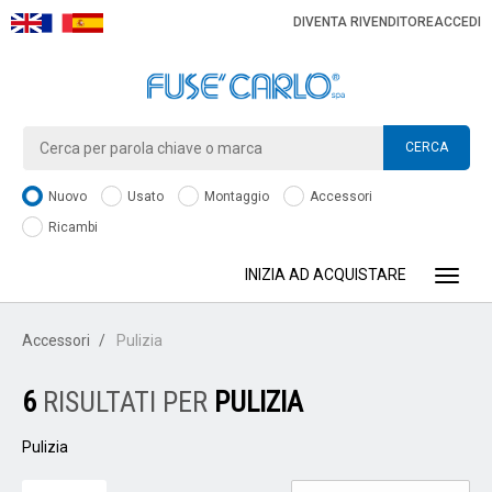
DIVENTA RIVENDITORE
ACCEDI
CERCA
Nuovo
Usato
Montaggio
Accessori
Ricambi
INIZIA AD ACQUISTARE
Toggle
Accessori
Pulizia
6
RISULTATI PER
PULIZIA
Pulizia