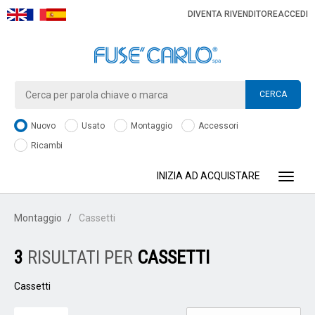
DIVENTA RIVENDITORE
ACCEDI
CERCA
Nuovo
Usato
Montaggio
Accessori
Ricambi
INIZIA AD ACQUISTARE
Toggle
Montaggio
Cassetti
3
RISULTATI PER
CASSETTI
Cassetti