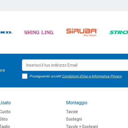
sere
Proseguendo accetti
Condizioni d'Uso e Informativa Privacy
Usato
Montaggio
Cucito
Tavole
Stiro
Sostegni
Taglio
Tavole + Sostegni