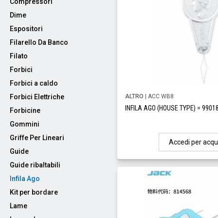
Compressori
Dime
Espositori
Filarello Da Banco
Filato
Forbici
Forbici a caldo
Forbici Elettriche
ALTRO
| ACC WB8
INFILA AGO (HOUSE TYPE) = 9901
Forbicine
Gommini
Griffe Per Lineari
Accedi per acqu
Guide
Guide ribaltabili
Infila Ago
Kit per bordare
Lame