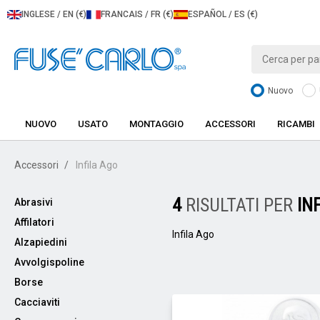
INGLESE / EN (€)
FRANCAIS / FR (€)
ESPAÑOL / ES (€)
Nuovo
NUOVO
USATO
MONTAGGIO
ACCESSORI
RICAMBI
Accessori
Infila Ago
4
RISULTATI PER
IN
Abrasivi
Affilatori
Infila Ago
Alzapiedini
Avvolgispoline
Borse
Cacciaviti