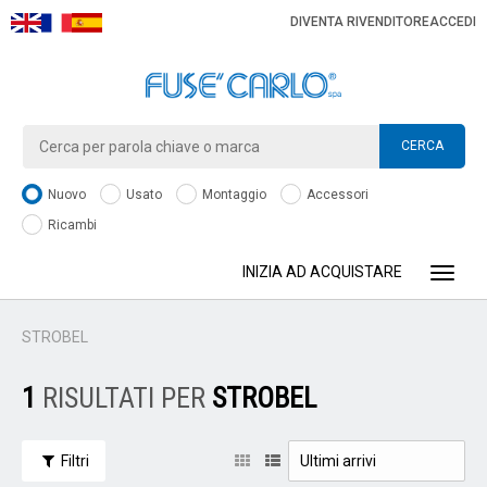
DIVENTA RIVENDITORE
ACCEDI
CERCA
Nuovo
Usato
Montaggio
Accessori
Ricambi
INIZIA AD ACQUISTARE
Toggle
STROBEL
1
RISULTATI PER
STROBEL
Filtri