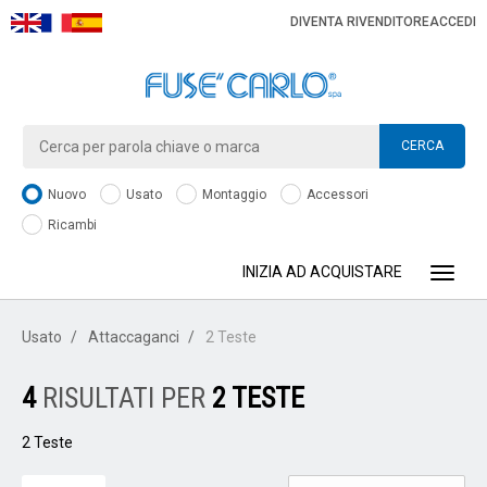
DIVENTA RIVENDITORE
ACCEDI
CERCA
Nuovo
Usato
Montaggio
Accessori
Ricambi
INIZIA AD ACQUISTARE
Toggle
Usato
Attaccaganci
2 Teste
4
RISULTATI PER
2 TESTE
2 Teste