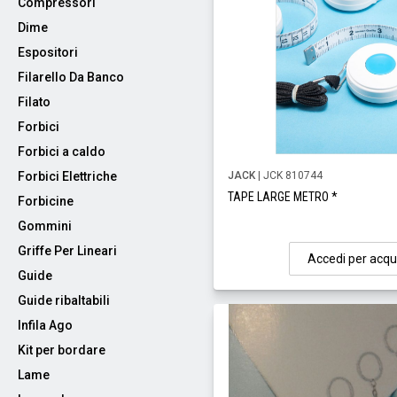
Compressori
Dime
Espositori
Filarello Da Banco
Filato
Forbici
Forbici a caldo
Forbici Elettriche
JACK
| JCK 810744
TAPE LARGE METRO *
Forbicine
Gommini
Griffe Per Lineari
Accedi per acqu
Guide
Guide ribaltabili
Infila Ago
Kit per bordare
Lame