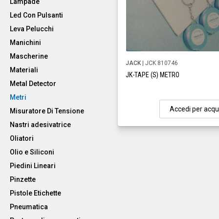
Lampade
Led Con Pulsanti
Leva Pelucchi
Manichini
Mascherine
JACK
| JCK 810746
Materiali
JK-TAPE (S) METRO
Metal Detector
Metri
Accedi per acqu
Misuratore Di Tensione
Nastri adesivatrice
Oliatori
Olio e Siliconi
Piedini Lineari
Pinzette
Pistole Etichette
Pneumatica