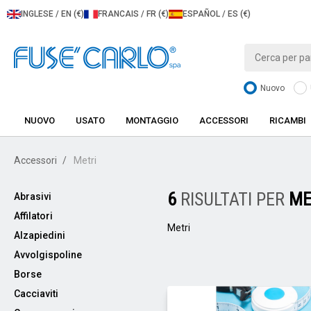
INGLESE / EN (€)
FRANCAIS / FR (€)
ESPAÑOL / ES (€)
Nuovo
NUOVO
USATO
MONTAGGIO
ACCESSORI
RICAMBI
Accessori
Metri
6
RISULTATI PER
ME
Abrasivi
Affilatori
Metri
Alzapiedini
Avvolgispoline
Borse
Cacciaviti