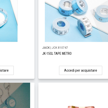
JACK
| JCK 810747
JK-15GL TAPE METRO
istare
Accedi per acquistare