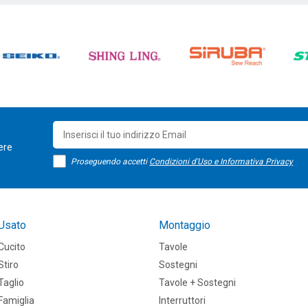
sere
Proseguendo accetti
Condizioni d'Uso e Informativa Privacy
Usato
Montaggio
Cucito
Tavole
Stiro
Sostegni
Taglio
Tavole + Sostegni
Famiglia
Interruttori