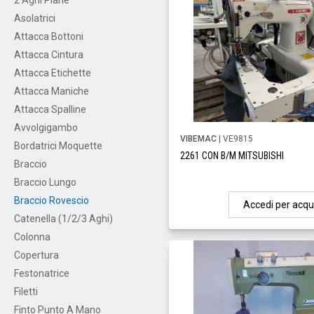
2 Aghi Piane
Asolatrici
Attacca Bottoni
Attacca Cintura
Attacca Etichette
Attacca Maniche
Attacca Spalline
Avvolgigambo
VIBEMAC
| VE9815
Bordatrici Moquette
2261 CON B/M MITSUBISHI
Braccio
Braccio Lungo
Braccio Rovescio
Accedi per acqu
Catenella (1/2/3 Aghi)
Colonna
Copertura
Festonatrice
Filetti
Finto Punto A Mano