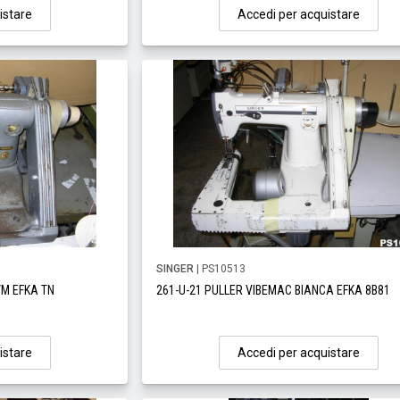
istare
Accedi per acquistare
SINGER
| PS10513
/M EFKA TN
261-U-21 PULLER VIBEMAC BIANCA EFKA 8B81
istare
Accedi per acquistare