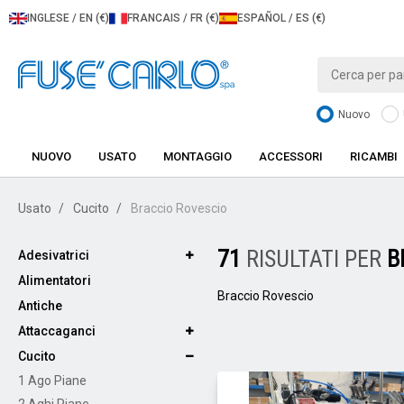
INGLESE / EN (€)
FRANCAIS / FR (€)
ESPAÑOL / ES (€)
Nuovo
NUOVO
USATO
MONTAGGIO
ACCESSORI
RICAMBI
Usato
Cucito
Braccio Rovescio
71
RISULTATI PER
B
Adesivatrici
Alimentatori
Braccio Rovescio
Antiche
Attaccaganci
Cucito
1 Ago Piane