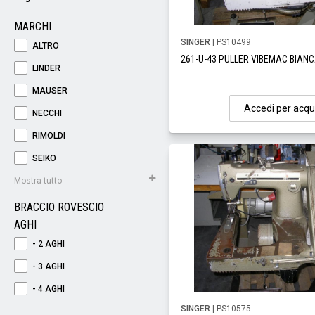
MARCHI
SINGER
| PS10499
ALTRO
261-U-43 PULLER VIBEMAC BIAN
LINDER
MAUSER
Accedi per acqu
NECCHI
RIMOLDI
SEIKO
Mostra tutto
BRACCIO ROVESCIO
AGHI
- 2 AGHI
- 3 AGHI
- 4 AGHI
SINGER
| PS10575