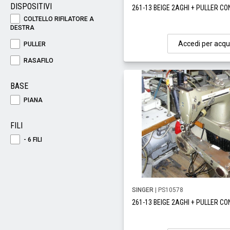
DISPOSITIVI
261-13 BEIGE 2AGHI + PULLER CO
COLTELLO RIFILATORE A
DESTRA
Accedi per acqu
PULLER
RASAFILO
BASE
PIANA
FILI
- 6 FILI
SINGER
| PS10578
261-13 BEIGE 2AGHI + PULLER CO