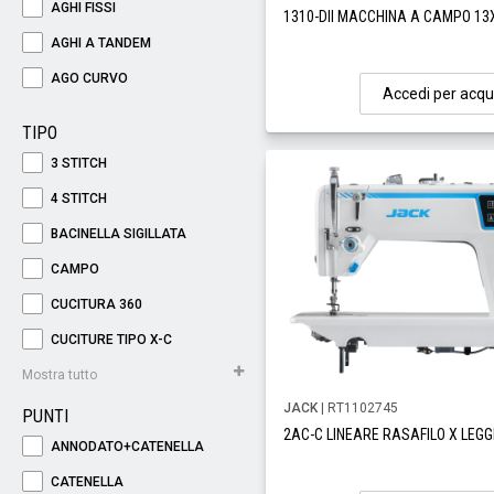
AGHI FISSI
1310-DII MACCHINA A CAMPO 1
AGHI A TANDEM
AGO CURVO
Accedi per acqu
TIPO
3 STITCH
4 STITCH
BACINELLA SIGILLATA
CAMPO
CUCITURA 360
CUCITURE TIPO X-C
Mostra tutto
JACK
| RT1102745
PUNTI
2AC-C LINEARE RASAFILO X LEG
ANNODATO+CATENELLA
CATENELLA