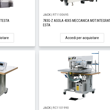
JACK
| RT1100695
 TESTA
783G-Z ASOLA 40X5 MECCANICA MOT.INTEGRA
ESTA
istare
Accedi per acquistare
JACK
| RC1101990