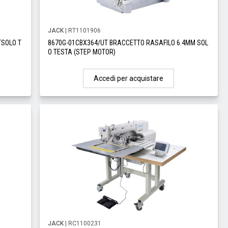
JACK
| RT1101906
TSOLO T
8670G-01CBX364/UT BRACCETTO RASAFILO 6.4MM SOL
O TESTA (STEP MOTOR)
Accedi per acquistare
JACK
| RC1100231