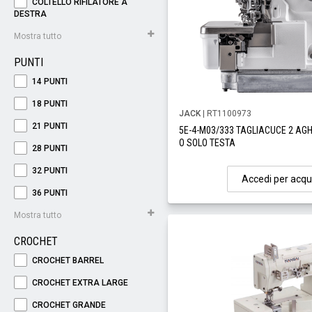
COLTELLO RIFILATORE A
DESTRA
Mostra tutto
PUNTI
14 PUNTI
18 PUNTI
JACK
| RT1100973
21 PUNTI
5E-4-M03/333 TAGLIACUCE 2 AGHI
O SOLO TESTA
28 PUNTI
32 PUNTI
Accedi per acqu
36 PUNTI
Mostra tutto
CROCHET
CROCHET BARREL
CROCHET EXTRA LARGE
CROCHET GRANDE