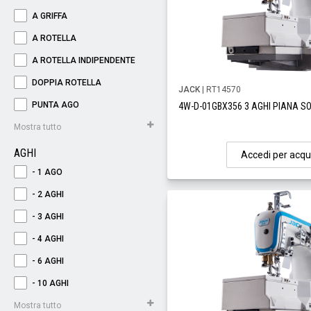
A GRIFFA
A ROTELLA
A ROTELLA INDIPENDENTE
DOPPIA ROTELLA
JACK
| RT14570
PUNTA AGO
4W-D-01GBX356 3 AGHI PIANA S
Mostra tutto
AGHI
Accedi per acqu
- 1 AGO
- 2 AGHI
- 3 AGHI
- 4 AGHI
- 6 AGHI
- 10 AGHI
Mostra tutto