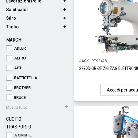
Lavorazioni Pelle
Sanificatori
Stiro
Taglio
MARCHI
ADLER
ALTRO
JACK
| RT92428
AITU
2290D-SR-3E ZIG ZAG ELETTRON
BATTISTELLA
BROTHER
Accedi per acqu
BRUCE
Mostra tutto
CUCITO
TRASPORTO
A CINGHIE