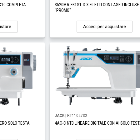
3X10 COMPLETA
3520MA-F31S1-D X FILETTI CON LASER INCLUSE
"PROMO"
istare
Accedi per acquistare
JACK
| RT1102732
GERO SOLO TESTA
4AC-C NTB LINEARE DIGITALE CON AI SOLO TES