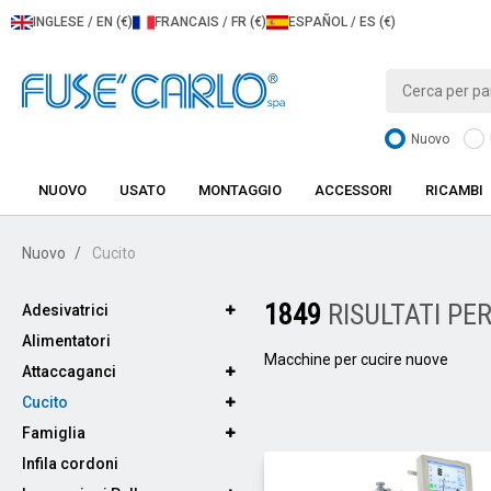
INGLESE / EN (€)
FRANCAIS / FR (€)
ESPAÑOL / ES (€)
Nuovo
NUOVO
USATO
MONTAGGIO
ACCESSORI
RICAMBI
Nuovo
Cucito
1849
RISULTATI PE
Adesivatrici
Alimentatori
Macchine per cucire nuove
Attaccaganci
Cucito
Famiglia
Infila cordoni