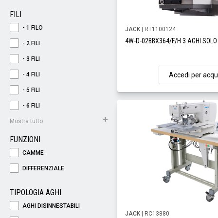
FILI
- 1 FILO
JACK
| RT1100124
4W-D-02BBX364/F/H 3 AGHI SOLO
- 2 FILI
- 3 FILI
- 4 FILI
Accedi per acqu
- 5 FILI
- 6 FILI
Mostra tutto
FUNZIONI
CAMME
DIFFERENZIALE
TIPOLOGIA AGHI
AGHI DISINNESTABILI
JACK
| RC13880