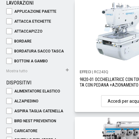
LAVORAZIONI
APPLICAZIONE PAIETTE
ATTACCA ETICHETTE
ATTACCAPIZZO
BORDARE
BORDATURA SACCO TASCA
BOTTONI A GAMBO
Mostra tutto
EFFECI
| RC243Q
9820-01 OCCHIELLATRICE CON T
DISPOSITIVI
TA CON PEDANA +AZIONAMENTO
ALIMENTATORE ELASTICO
Accedi per acqu
ALZAPIEDINO
ASPIRA TAGLIA CATENELLA
BIRD NEST PREVENTION
CARICATORE